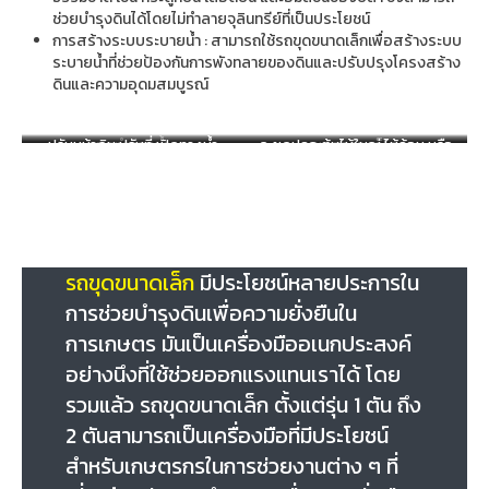
ช่วยบำรุงดินได้โดยไม่ทำลายจุลินทรีย์ที่เป็นประโยชน์
การสร้างระบบระบายน้ำ : สามารถใช้รถขุดขนาดเล็กเพื่อสร้างระบบ
ระบายน้ำที่ช่วยป้องกันการพังทลายของดินและปรับปรุงโครงสร้าง
ดินและความอุดมสมบูรณ์
ปรับหน้าดิน ปรับที่ เปิดทางน้ำ
ขุดทำร่องน้ำ
จะขุดปลูก ต้นไม้ใหญ่ ไม้ล้อม หรือ
ขุดยกร่องก็ได้
จัดการได้ ไม่ต้องออกแรง
ทำรั้มทำเสา งานอื่นๆ ก็เอาไปช่วย
ได้ นอกจากงานบำรุงดิน ไม่ได้ใช้
ขุดดินอย่างเดียว ยกของหนัก อุ้ม
หิน อุ้มไม้ ทำได้ กับ รถขุดเล็ก ทีเร็ก
คันนี้เลย
รถขุดขนาดเล็ก
มีประโยชน์หลายประการใน
การช่วยบำรุงดินเพื่อความยั่งยืนใน
การเกษตร มันเป็นเครื่องมืออเนกประสงค์
อย่างนึงที่ใช้ช่วยออกแรงแทนเราได้ โดย
รวมแล้ว รถขุดขนาดเล็ก ตั้งแต่รุ่น 1 ตัน ถึง
2 ตันสามารถเป็นเครื่องมือที่มีประโยชน์
สำหรับเกษตรกรในการช่วยงานต่าง ๆ ที่