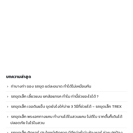
บทความล่าสุด
ท่าบางท่า ของ รถขุด แต่ละขนาด ทำได้ไม่เหมือนกัน
รถขุดเล็ก เลี้ยวแบบ ยกล้อแทรค ทำไม ท่านี้ช่วยอะไรได้ ?
รถขุดเล็ก เจอดินแข็ง ขุดยังไงให้ง่าย 3 วิธีที่ช่วยได้ – รถขุดเล็ก TREX
รถขุดเล็ก พระเอกทางแคบ ทำงานได้ในสวนแคบ ไม่ตีใบ รากตื้นก็เดินได้
ปลอดภัย ในไร่ในสวน
รถขุดเล็ก ติดแอร์ ประโยชน์เกิดคาด มีดีกว่าคำว่า ห้องแอร์ ช่วย ปกป้อง