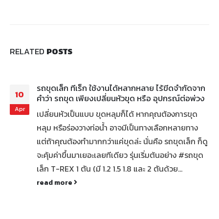
RELATED
POSTS
รถขุดเล็ก ทีเร็ก ใช้งานได้หลากหลาย ไร้ขีดจำกัดจาก
10
คำว่า รถขุด เพียงเปลี่ยนหัวขุด หรือ อุปกรณ์ต่อพ่วง
Apr
เปลี่ยนหัวเป็นแบบ ขุดหลุมก็ได้ หากคุณต้องการขุด
หลุม หรือร่องวางท่อน้ำ อาจมีเป็นทางเลือกหลายทาง
แต่ถ้าคุณต้องทำมากกว่าแค่ขุดล่ะ นั่นคือ รถขุดเล็ก ก็ดู
จะคุ้มค่าขึ้นมาเยอะเลยทีเดียว รุ่นเริ่มต้นอย่าง #รถขุด
เล็ก T-REX 1 ตัน (มี 1.2 1.5 1.8 และ 2 ตันด้วย...
read more