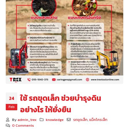
ใช้ รถขุดเล็ก ช่วยบำรุงดิน
24
Feb
อย่างไร ให้ยั่งยืน
By
admin_trex
knowledge
รถขุดเล็ก
,
แม็คโครเล็ก
0 Comments