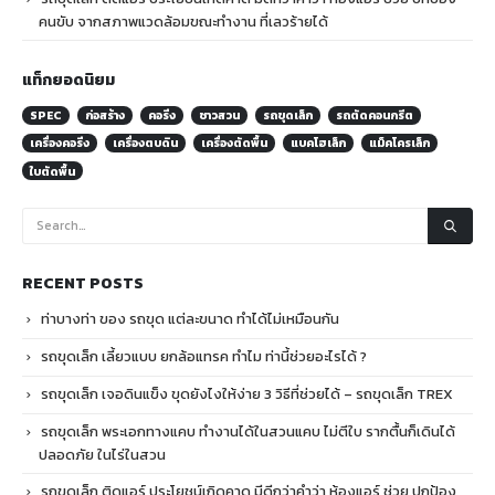
คนขับ จากสภาพแวดล้อมขณะทำงาน ที่เลวร้ายได้
แท็กยอดนิยม
SPEC
ก่อสร้าง
คอริ่ง
ชาวสวน
รถขุดเล็ก
รถตัดคอนกรีต
เครื่องคอริ่ง
เครื่องตบดิน
เครื่องตัดพื้น
แบคโฮเล็ก
แม็คโครเล็ก
ใบตัดพื้น
RECENT POSTS
ท่าบางท่า ของ รถขุด แต่ละขนาด ทำได้ไม่เหมือนกัน
รถขุดเล็ก เลี้ยวแบบ ยกล้อแทรค ทำไม ท่านี้ช่วยอะไรได้ ?
รถขุดเล็ก เจอดินแข็ง ขุดยังไงให้ง่าย 3 วิธีที่ช่วยได้ – รถขุดเล็ก TREX
รถขุดเล็ก พระเอกทางแคบ ทำงานได้ในสวนแคบ ไม่ตีใบ รากตื้นก็เดินได้
ปลอดภัย ในไร่ในสวน
รถขุดเล็ก ติดแอร์ ประโยชน์เกิดคาด มีดีกว่าคำว่า ห้องแอร์ ช่วย ปกป้อง