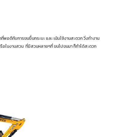
นักที่พอดีกับการขนขึ้นกระบะ และ เน้นใช้งานสะดวก วิ่งทำงาน
 หรือในงานสวน ที่มีสวนหลายๆที่ ขนไปขนมา ก็ทำได้สะดวก