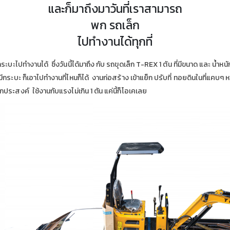
และก็มาถึงมาวันที่เราสามารถ
พก รถเล็ก
ไปทำงานได้ทุกที่
ะบะไปทำงานได้ ซึ่งวันนี้ได้มาถึง กับ รถขุดเล็ก T-REX 1 ตัน ที่มีขนาด และ น้ำห
กระบะ ก็เอาไปทำงานที่ไหนก็ได้ งานก่อสร้าง เข้าแย็ก ปรับที่ ทอยดินในที่แคบๆ
ประสงค์ ใช้งานกับแรงไม่เกิน 1 ตัน แค่นี้ก็โอเคเลย