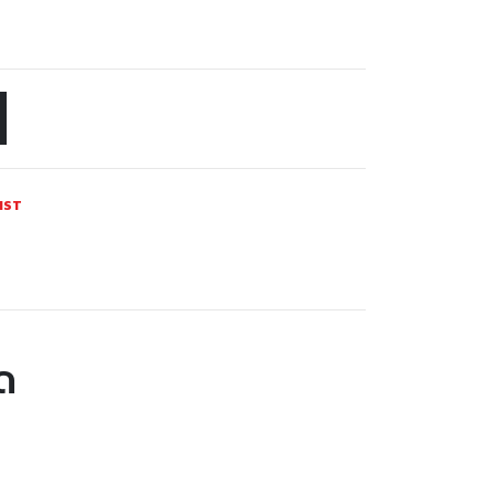
IST
ด