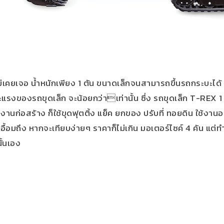
ม่เคยเจอ น้ำหนักเพียง 1 ตัน ขนาดเล็กจนสามารถขึ้นรถกระบะไ
ะแรงของรถขุดเล็ก จะน้อยกว่าเท่านั้น ซึ่ง รถขุดเล็ก T-REX 1 
นก่อสร้าง ก็ใช้ขุดฟุตติ้ง แย็ค ยกของ ปรับที่ ทอยดิน ใช้งา
มถึง หากจะเทียบง่ายๆ ราคาก็ไม่เกิน มอเตอร์ไซค์ 4 คัน แต่ทำไ
ั้นเอง