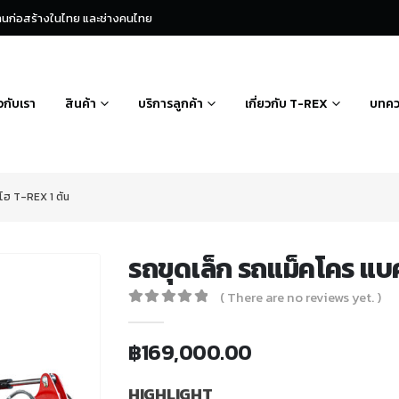
องานก่อสร้างในไทย และช่างคนไทย
ยวกับเรา
สินค้า
บริการลูกค้า
เกี่ยวกับ T-REX
บทค
โฮ T-REX 1 ตัน
รถขุดเล็ก รถแม็คโคร แบ
( There are no reviews yet. )
0
out of 5
฿
169,000.00
HIGHLIGHT