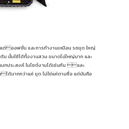
ด้ แต่ออฟชั่น และการทำงานเหมือน รถขุด ใหญ่
ตัน นั้นใช้ได้ทั้งงานสวน ขนาดไม่ใหญ่มาก และ
นอเนกประสงค์ ในไซต์งานได้เช่นกัน และ
ด้มากกว่าแค่ ขุด ไม่ใช่แค่ตามชื่อ แต่มันคือ