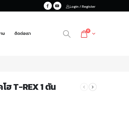
Login / Register
0
วาม
ติดต่อเรา
คโฮ T-REX 1 ตัน