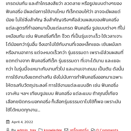
เกรดปนกัน และถ้าใครสงสัยว่า ลวดลาย หรือรูปแบบต่างๆของ
ฟันคอริ่ง มีผลต่อการใช้งานไหม ทีเร็กตอบให้ว่า อาจจะมีผลแต่
น้อย ไม่ใช่สิ่งสำคัญ สิ่งสำคัญจริงๆคือส่วนผสมของฟันคอริ่ง
แต่ละสูตรที่ทำออกมาเป็นแต่ละเกรด ฟันคอริ่ง รูปแบบต่างๆ ที่ไม่
เหมือนกัน เช่น ฟันคอริ่งทีเร็ก จ๊วด ที่เป็นรุ่นเจาะเร็ว ใช้เวลาเจาะ
ได้น้อยกว่ารุ่นอื่น จึงเอาไปใช้กับงานที่เจอเหล็กเยอะ เช้นผนังเท
หรืองานอาคาร แต่จะหมดเร็วกว่า รุ่นธรรมดา เพราะมีส่วนผสมที่
แตกต่างจาก ฟันคอริ่งทีเร็ก รุ่นธรรมดา ที่เจาะได้นาน และเยอะ
กว่า ในรุ่นนี้จะเหมาะกับงานทั่วไป และงานเจาะถนน เป็นต้น ดังนั้น
การใช้งานจึงแตกต่างกัน ยังไม่นับการทำฟันคอริ่งออกมาเฉพาะ
ให้ตรงกับวัตถุประสงค์ การใช้งานแต่ละแบบอีก เช่น ฟันคอริ่ง
เจาะหิน ฯลฯ เทียบรูปแบบ ฟันคอริ่ง แต่ละแบบ ถ้าคุณขี้เกียจ
เลือกชนิดกระบอกคอริ่ง ก็เลือกรุ่นธรรมดาไปใช้ก็พอ เพราะมัน
ใช้ได้หมดทุกงาน...
April 4, 2022
By
admin_trex
knowledge
เครื่องคอริ่ง
0 Comments