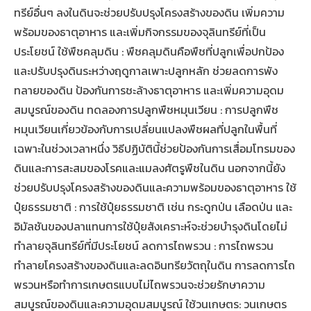
ทรีย์อื่นๆ ลงในดินจะช่วยปรับปรุงโครงสร้างของดิน เพิ่มความ
พร้อมของธาตุอาหาร และเพิ่มกิจกรรมของจุลินทรีย์ที่เป็น
ประโยชน์ ใช้พืชคลุมดิน : พืชคลุมดินคือพืชที่ปลูกเพื่อปกป้อง
และปรับปรุงดินระหว่างฤดูกาลเพาะปลูกหลัก ช่วยลดการพัง
ทลายของดิน ป้องกันการชะล้างธาตุอาหาร และเพิ่มความอุดม
สมบูรณ์ของดิน ทดลองการปลูกพืชหมุนเวียน : การปลูกพืช
หมุนเวียนเกี่ยวข้องกับการเปลี่ยนแปลงพืชผลที่ปลูกในพื้นที่
เฉพาะในช่วงเวลาหนึ่ง วิธีปฏิบัตินี้ช่วยป้องกันการเสื่อมโทรมของ
ดินและการสะสมของโรคและแมลงศัตรูพืชในดิน นอกจากนี้ยัง
ช่วยปรับปรุงโครงสร้างของดินและความพร้อมของธาตุอาหาร ใช้
ปุ๋ยธรรมชาติ : การใช้ปุ๋ยธรรมชาติ เช่น กระดูกป่น เลือดป่น และ
อิมัลชันของปลาแทนการใช้ปุ๋ยสังเคราะห์จะช่วยบำรุงดินโดยไม่
ทำลายจุลินทรีย์ที่มีประโยชน์ ลดการไถพรวน : การไถพรวน
ทำลายโครงสร้างของดินและลดอินทรียวัตถุในดิน การลดการไถ
พรวนหรือทำการเกษตรแบบไม่ไถพรวนจะช่วยรักษาความ
สมบูรณ์ของดินและความอุดมสมบูรณ์ ใช้วนเกษตร: วนเกษตร