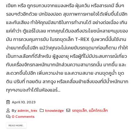
เปียก หรือ ถูกรบกวนจากแมลงหรือ ฝุ่นควัน หรือสารเคมี อื่นๆ
รอบๆตัวอีกด้วย ปกป้องปอด สุขภาพการหายใจได้เพิ่มขึ้นไปอีก
และกันเสียง ทำให้คุณมีสมาธิในการทำงานได้ อย่างต่อเนื่อง เกิน
แค่คำว่า ตู้แอร์ไปเลย หากคุณได้มองถึงประโยชน์หลายๆมุมของ
มัน การควบคุมการขับ ในรถขุดเล็ก T-REX รุ่นพวกนี้นั้นใช้งาน
ง่ายมากขึ้นไปอีก แม้ว่าคุณจะไม่เคยขับรถขุดมาก่อนก็ตาม ทำให้
เป็นทางเลือกที่ดีสำหรับ ผู้สูงอายุ หรือผู้ที่ไม่มีประสบการณ์เกี่ยว
กับเครื่องจักรกลหนักมากนักส่วนความสามารถนั้น มากขึ้น และ
สะดวกขึ้นไปอีก เพิ่มความง่าย และความสบาย งานขุดคูน้ำ ขุด
ดิน ปรับที่ ทอยดิน ลากจูง หรือเคลื่อนย้ายสิ่งของที่มีน้ำหนักมาก
ทุกๆงานจะทำได้ในห้องแอร์...
April 10, 2023
By
admin_trex
knowledge
รถขุดเล็ก
,
แม็คโครเล็ก
0 Comments
READ MORE...