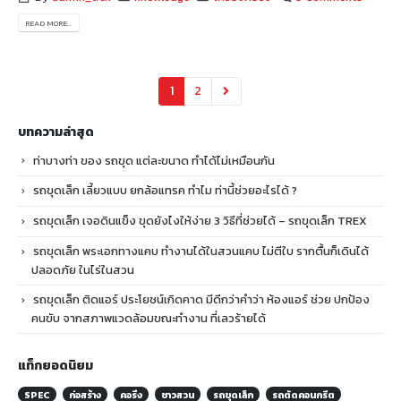
READ MORE...
1
2
บทความล่าสุด
ท่าบางท่า ของ รถขุด แต่ละขนาด ทำได้ไม่เหมือนกัน
รถขุดเล็ก เลี้ยวแบบ ยกล้อแทรค ทำไม ท่านี้ช่วยอะไรได้ ?
รถขุดเล็ก เจอดินแข็ง ขุดยังไงให้ง่าย 3 วิธีที่ช่วยได้ – รถขุดเล็ก TREX
รถขุดเล็ก พระเอกทางแคบ ทำงานได้ในสวนแคบ ไม่ตีใบ รากตื้นก็เดินได้
ปลอดภัย ในไร่ในสวน
รถขุดเล็ก ติดแอร์ ประโยชน์เกิดคาด มีดีกว่าคำว่า ห้องแอร์ ช่วย ปกป้อง
คนขับ จากสภาพแวดล้อมขณะทำงาน ที่เลวร้ายได้
แท็กยอดนิยม
SPEC
ก่อสร้าง
คอริ่ง
ชาวสวน
รถขุดเล็ก
รถตัดคอนกรีต