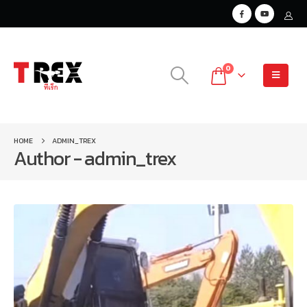
0
HOME
ADMIN_TREX
Author - admin_trex