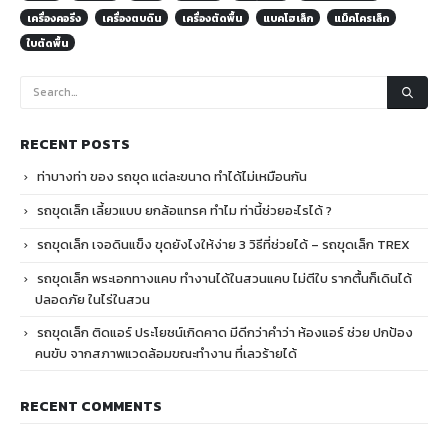
เครื่องคอริ่ง
เครื่องตบดิน
เครื่องตัดพื้น
แบคโฮเล็ก
แม็คโครเล็ก
ใบตัดพื้น
RECENT POSTS
ท่าบางท่า ของ รถขุด แต่ละขนาด ทำได้ไม่เหมือนกัน
รถขุดเล็ก เลี้ยวแบบ ยกล้อแทรค ทำไม ท่านี้ช่วยอะไรได้ ?
รถขุดเล็ก เจอดินแข็ง ขุดยังไงให้ง่าย 3 วิธีที่ช่วยได้ – รถขุดเล็ก TREX
รถขุดเล็ก พระเอกทางแคบ ทำงานได้ในสวนแคบ ไม่ตีใบ รากตื้นก็เดินได้
ปลอดภัย ในไร่ในสวน
รถขุดเล็ก ติดแอร์ ประโยชน์เกิดคาด มีดีกว่าคำว่า ห้องแอร์ ช่วย ปกป้อง
คนขับ จากสภาพแวดล้อมขณะทำงาน ที่เลวร้ายได้
RECENT COMMENTS