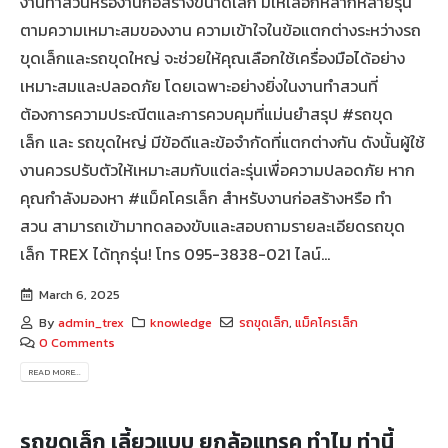
งานทำสวนหรืองานก่อสร้างขนาดเล็ก มีให้เลือกหลากหลายรุ่น
ตามความเหมาะสมของงาน ความเข้าใจในข้อแตกต่างระหว่างรถ
ขุดเล็กและรถขุดใหญ่ จะช่วยให้คุณเลือกใช้เครื่องมือได้อย่าง
เหมาะสมและปลอดภัย โดยเฉพาะอย่างยิ่งในงานทำสวนที่
ต้องการความประณีตและการควบคุมที่แม่นยำ​​​​​​​​​​​​​​​​ สรุป #รถขุด
เล็ก และ รถขุดใหญ่ มีข้อดีและข้อจำกัดที่แตกต่างกัน ดังนั้นผู้ใช้
งานควรปรับตัวให้เหมาะสมกับแต่ละรุ่นเพื่อความปลอดภัย หาก
คุณกำลังมองหา #แม็คโครเล็ก สำหรับงานก่อสร้างหรือ ทำ
สวน สามารถเข้ามาทดลองขับและสอบถามรายละเอียดรถขุด
เล็ก TREX ได้ทุกรุ่น! โทร 095-3838-021 ไลน์...
March 6, 2025
By
admin_trex
knowledge
รถขุดเล็ก
,
แม็คโครเล็ก
0 Comments
READ MORE...
รถขุดเล็ก เลี้ยวแบบ ยกล้อแทรค ทำไม ท่านี้