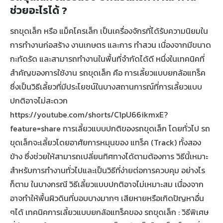
ช่วยอะไรได้ ?
รถขุดเล็ก หรือ แม็คโครเล็ก เป็นเครื่องจักรที่ได้รับความนิยมใน
การทำงานก่อสร้าง งานเกษตร และการ ทำสวน เนื่องจากมีขนาด
กะทัดรัด และสามารถทำงานในพื้นที่จำกัดได้ดี หนึ่งในเทคนิคที่
สำคัญของการใช้งาน รถขุดเล็ก คือ การเลี้ยวแบบยกล้อแทร็ค
ซึ่งเป็นวิธีเลี้ยวที่มีประโยชน์ในบางสถานการณ์ที่การเลี้ยวแบบ
ปกติอาจไม่สะดวก
https://youtube.com/shorts/C1pU66ikmxE?
feature=share การเลี้ยวแบบปกติของรถขุดเล็ก โดยทั่วไป รถ
ขุดเล็กจะเลี้ยวโดยอาศัยการหมุนของ แทร็ค (Track) ทั้งสอง
ข้าง ซึ่งช่วยให้สามารถเปลี่ยนทิศทางได้ตามต้องการ วิธีนี้เหมาะ
สำหรับการทำงานทั่วไปและเป็นวิธีที่ง่ายต่อการควบคุม อย่างไร
ก็ตาม ในบางกรณี วิธีเลี้ยวแบบปกติอาจไม่เหมาะสม เนื่องจาก
อาจทำให้พื้นผิวดินที่บอบบางมากๆ เสียหายหรือเกิดปัญหาอื่น
ๆได้ เทคนิคการเลี้ยวแบบยกล้อแทร็คของ รถขุดเล็ก : วิธีพิเศษ