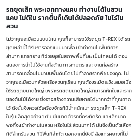
รถขุดเล็ก พระเอกทางแคบ ทำงานได้ในสวน
แคบ ไม่ตีใบ รากตื้นก็เดินได้ปลอดภัย ในไร่ใน
สวน
ไม่ว่าคุณจะมีสวนแบบไหน คุณก็สามารถใช้รถขุด T-REX ได้ รถ
ขุดเหล่านี้ได้รับการออกแบบมาเพื่อ เข้าทำงานในพื้นที่ยาก
ลำบาก แทรคยาง ที่ช่วยลุยในสภาพพื้นที่เละ เป็นโคลนได้ ตอบ
สนองการนำไปใช้งานทั้งด้าน การเกษตร และ งานก่อสร้าง
สามารถเคลื่อนไปมาบนพื้นดินโดยไม่ทำลายรากพืชของคุณ ไม่
ว่าคุณจะมีสวนกล้วยหรือสวนทุเรียน คุณต้องระมัดระวังเสมอเมื่อ
ใช้รถขุดขนาดใหญ่ เพราะรถขุดขนาดใหญ่สามารถหักใบและราก
ของต้นไม้ได้ง่าย ซึ่งอาจสร้างความเสียหายได้มากกว่าที่คุณคาด
ไว้ ดังนั้นจึงควรใช้เครื่องจักรที่มีน้ำหนักเบา รถขุดเล็ก T-REX
ในรุ่นเล็กสุดอย่าง 1 ตัน มีขนาดตัวรถที่กระทัดรัด และเล็กมาก
พอที่จะเข้าทำงานในสวน หรือในไร่ ส่วนมากได้ มันจึงเป็นตัวเลือก
ที่ดีสำหรับสวน ที่มีพื้นที่จำกัด นอกจากนี้ยังมี ล้อแทรคยางที่ไม่