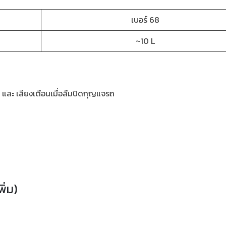
เบอร์ 68
~10 L
ฟ และ เสียงเตือนเมื่อลืมปิดกุญแจรถ
พิ่ม)