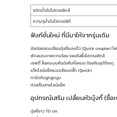
ชนิดน้ำมันไฮดรอลิกส์
ความจุน้ำมันไฮดรอลิก์
ฟังก์ชั่นใหม่ ที่มีมาให้จากรุ่นเดิม
ข้อต่อถอดเปลี่ยนบุ้งกี๋แบบเร็ว (Quick coupler) ไ
พัดลมระบายความร้อน แผงรังผึ้งไฮดรอลิกส์
เซฟตี้ ล็อคระบบคันบังคับทั้งหมด ป้องกันอุบัติเหตุ
แจ็คไลน์แย็คแบบเสียบปลั๊ก (Quick)
การ์ดกันลูกสูบบูม
ห่วงเก็บสายไลน์แย็ค
อุปกรณ์เสริม เปลี่ยนหัวบุ้งกี๋ (ซื้อเ
บุ้งกี๋ยาว 70 cm