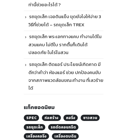
ท่านี้ช่วยอะไรได้ ?
รถขุดเล็ก เจอดินแข็ง ขุดยังไงให้ง่าย 3
วิธีที่ช่วยได้ – รถขุดเล็ก TREX
รถขุดเล็ก พระเอกทางแคบ ทำงานได้ใน
สวนแคบ ไม่ตีใบ รากตื้นก็เดินได้
ปลอดภัย ในไร่ในสวน
รถขุดเล็ก ติดแอร์ ประโยชน์เกิดคาด มี
ดีกว่าคำว่า ห้องแอร์ ช่วย ปกป้องคนขับ
จากสภาพแวดล้อมขณะทำงาน ที่เลวร้าย
ได้
แท็กยอดนิยม
SPEC
ก่อสร้าง
คอริ่ง
ชาวสวน
รถขุดเล็ก
รถตัดคอนกรีต
เครื่องคอริ่ง
เครื่องตบดิน