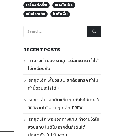
เครื่องตัดพื้น
แบคโฮเล็ก
แม็คโครเล็ก
ใบตัดพื้น
RECENT POSTS
ท่าบางท่า ของ รถขุด แต่ละขนาด ทำได้
ไม่เหมือนกัน
รถขุดเล็ก เลี้ยวแบบ ยกล้อแทรค ทำไม
ท่านี้ช่วยอะไรได้ ?
รถขุดเล็ก เจอดินแข็ง ขุดยังไงให้ง่าย 3
วิธีที่ช่วยได้ – รถขุดเล็ก TREX
รถขุดเล็ก พระเอกทางแคบ ทำงานได้ใน
สวนแคบ ไม่ตีใบ รากตื้นก็เดินได้
ปลอดภัย ในไร่ในสวน